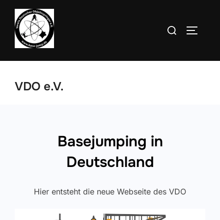
Zum
Inhalt
Suchen
SEITEN
springen
nach:
VDO e.V.
Basejumping in
Deutschland
Hier entsteht die neue Webseite des VDO